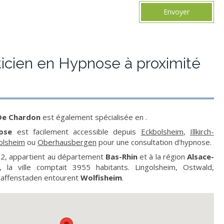
Envoyer
icien en Hypnose à proximité
De Chardon
est également spécialisée en .
ose
est facilement accessible depuis
Eckbolsheim
,
Illkirch-
olsheim
ou
Oberhausbergen
pour une consultation d'hypnose.
02, appartient au département
Bas-Rhin
et à la région
Alsace-
 la ville comptait 3955 habitants. Lingolsheim, Ostwald,
-Graffenstaden entourent
Wolfisheim
.