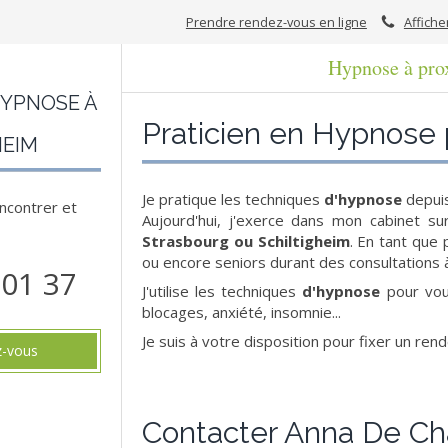
Prendre rendez-vous en ligne
Affiche
Hypnose à pro
HYPNOSE À
Praticien en Hypnose
HEIM
Je pratique les techniques
d'hypnose
depuis
encontrer et
Aujourd'hui, j'exerce dans mon cabinet s
Strasbourg ou Schiltigheim
. En tant que 
ou encore seniors durant des consultations à
 01 37
J'utilise les techniques
d'hypnose
pour vous
blocages, anxiété, insomnie...
Je suis à votre disposition pour fixer un re
z-vous
Contacter Anna De Ch