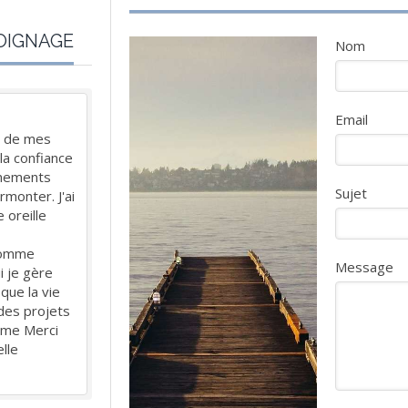
OIGNAGE
Nom
Email
s de mes
la confiance
énements
Sujet
rmonter. J'ai
 oreille
comme
Message
i je gère
que la vie
des projets
orme Merci
lle