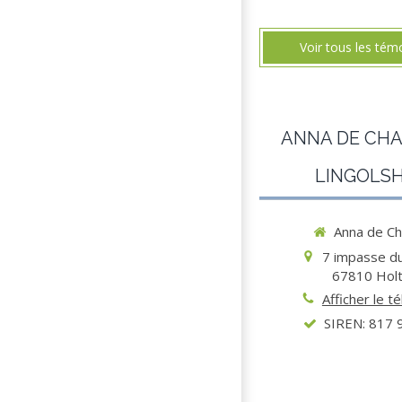
Voir tous les té
ANNA DE CH
LINGOLS
Anna de C
7 impasse d
67810
Hol
Afficher le t
SIREN: 817 