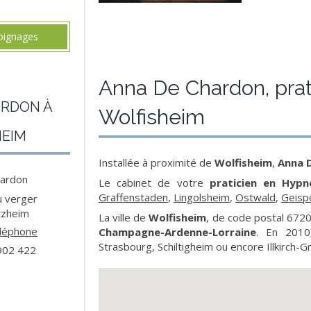
moignages
Anna De Chardon, prat
ARDON À
Wolfisheim
HEIM
Installée à proximité de
Wolfisheim
,
Anna 
hardon
Le cabinet de votre
praticien en Hypn
Graffenstaden
,
Lingolsheim
,
Ostwald
,
Geisp
u verger
tzheim
La ville de
Wolfisheim
, de code postal 672
éléphone
Champagne-Ardenne-Lorraine
. En 2010,
Strasbourg, Schiltigheim ou encore Illkirch
902 422